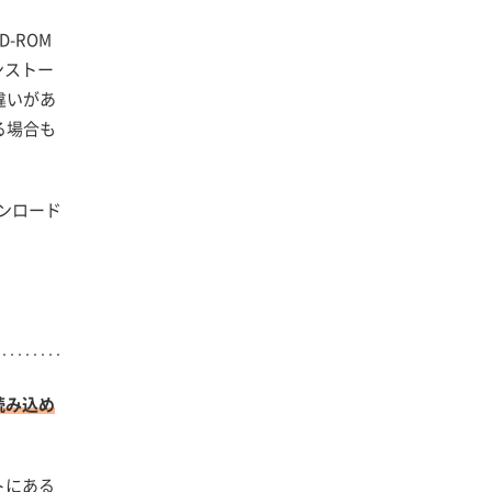
-ROM
ンストー
違いがあ
る場合も
ンロード
読み込め
トにある