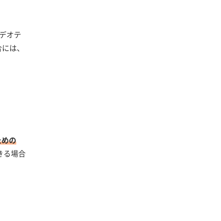
デオテ
合には、
ための
きる場合