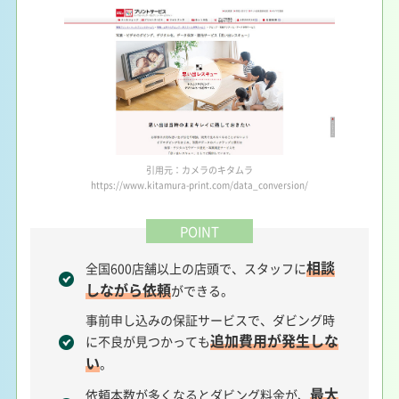
引用元：カメラのキタムラ
https://www.kitamura-print.com/data_conversion/
POINT
相談
全国600店舗以上の店頭で、スタッフに
しながら依頼
ができる。
事前申し込みの保証サービスで、ダビング時
追加費用が発生しな
に不良が見つかっても
い
。
最大
依頼本数が多くなるとダビング料金が、