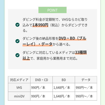
POINT
ダビング料金が定額制で、VHSならカビ取り
1本990円
込みで
（税込）からダビングでき
る。
DVD・BD（ブル
ダビング後の納品形態を
ーレイ）・データ
から選べる。
33種類
ダビングに対応しているメディアは
以上
で、家庭用から業務用まで対応。
対応メディア
DVD・CD
BD
データ
VHS
990円／本
1,648円／本
990円～／本
miniDV
990円／本
1,648円／本
990円～／本