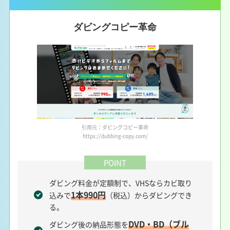
ダビングコピー革命
引用元：ダビングコピー革命
https://dubbing-copy.com/
POINT
ダビング料金が定額制で、VHSならカビ取り
1本990円
込みで
（税込）からダビングでき
る。
DVD・BD（ブル
ダビング後の納品形態を