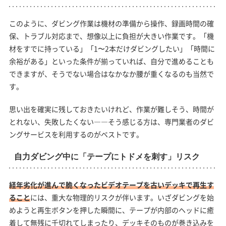
このように、ダビング作業は機材の準備から操作、録画時間の確
保、トラブル対応まで、想像以上に負担が大きい作業です。「機
材をすでに持っている」「1〜2本だけダビングしたい」「時間に
余裕がある」といった条件が揃っていれば、自分で進めることも
できますが、そうでない場合はなかなか腰が重くなるのも当然で
す。
思い出を確実に残しておきたいけれど、作業が難しそう、時間が
とれない、失敗したくない――そう感じる方は、専門業者のダビ
ングサービスを利用するのがベストです。
自力ダビング中に「テープにトドメを刺す」リスク
経年劣化が進んで脆くなったビデオテープを古いデッキで再生す
ること
には、重大な物理的リスクが伴います。いざダビングを始
めようと再生ボタンを押した瞬間に、テープが内部のヘッドに癒
着して無残に千切れてしまったり、デッキそのものが巻き込みを