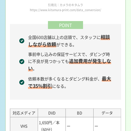
引用元：カメラのキタムラ
https://www.kitamura-print.com/data_conversion/
POINT
相談
全国600店舗以上の店頭で、スタッフに
しながら依頼
ができる。
事前申し込みの保証サービスで、ダビング時
追加費用が発生しな
に不良が見つかっても
い
。
最大
依頼本数が多くなるとダビング料金が、
で35％割引
になる。
対応メディア
DVD
BD
データ
1,650円／本
VHS
ー
ー
（60分）