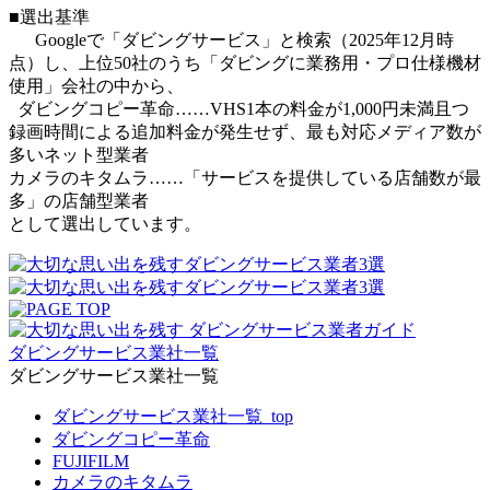
■選出基準
Googleで「ダビングサービス」と検索（2025年12月時
点）し、上位50社のうち「ダビングに業務用・プロ仕様機材
使用」会社の中から、
ダビングコピー革命……VHS1本の料金が1,000円未満且つ
録画時間による追加料金が発生せず、最も対応メディア数が
多いネット型業者
カメラのキタムラ……「サービスを提供している店舗数が最
多」の店舗型業者
として選出しています。
ダビングサービス業社一覧
ダビングサービス業社一覧
ダビングサービス業社一覧_top
ダビングコピー革命
FUJIFILM
カメラのキタムラ