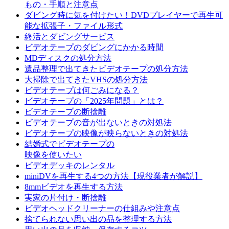
もの・手順と注意点
ダビング時に気を付けたい！DVDプレイヤーで再生可
能な拡張子・ファイル形式
終活とダビングサービス
ビデオテープのダビングにかかる時間
MDディスクの処分方法
遺品整理で出てきたビデオテープの処分方法
大掃除で出てきたVHSの処分方法
ビデオテープは何ごみになる？
ビデオテープの「2025年問題」とは？
ビデオテープの断捨離
ビデオテープの音が出ないときの対処法
ビデオテープの映像が映らないときの対処法
結婚式でビデオテープの
映像を使いたい
ビデオデッキのレンタル
miniDVを再生する4つの方法【現役業者が解説】
8mmビデオを再生する方法
実家の片付け・断捨離
ビデオヘッドクリーナーの仕組みや注意点
捨てられない思い出の品を整理する方法