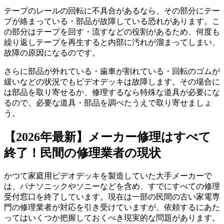
テープのレールの回転に不具合があるなら、その部分にテー
プが絡まっている・部品が故障している恐れがあります。こ
の部分はテープを回す・流すなどの役割があるため、何度も
繰り返しテープを再生すると内部に汚れが溜まってしまい、
故障の原因になるのです。
さらに部品が外れている・歯車が割れている・回転のゴムが
緩いなどの状況でもビデオデッキは故障します。その場合に
は部品を取り寄せるか、修理するなら特殊な道具が必要にな
るので、必要な道具・部品を調べたうえで取り寄せましょ
う。
【2026年最新】メーカー修理はすべて
終了！民間の修理業者の現状
かつて家庭用ビデオデッキを製造していた大手メーカー
で
は、パナソニックやソニーなどを含め、すでにすべての修理
受付窓口を終了しています。現在は一部の民間の古い家電専
門の修理業者が対応を引き受けていますが、依頼するにあた
ってはいくつか把握しておくべき現実的な問題があります。