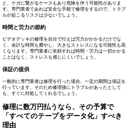
と、ケガに繋がるケースもあり危険を伴う可能性がありま
す。専門業者であれば安全な手順で修理をするので、トラブ
ルが起こるリスクは少ないでしょう。
時間と労力の節約
ビデオデッキの修理を自分で行えば労力がかかるだけでな
く、余計な時間も費やし、大きなストレスになる可能性も高
くなります。専門業者に依頼すれば時間・労力は一切かかる
ことはなく、ストレスも感じにくいでしょう。
保証の提供
一般的に専門業者は修理を行った場合、一定の期間は保証を
行っています。そのため修理後にトラブルがあったとして
も、すぐに対処してくれるでしょう。
修理に数万円払うなら、その予算で
「すべてのテープをデータ化」すべき
理由