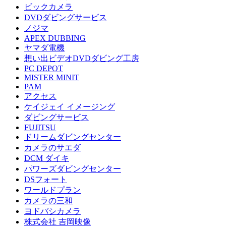
ビックカメラ
DVDダビングサービス
ノジマ
APEX DUBBING
ヤマダ電機
想い出ビデオDVDダビング工房
PC DEPOT
MISTER MINIT
PAM
アクセス
ケイジェイ イメージング
ダビングサービス
FUJITSU
ドリームダビングセンター
カメラのサエダ
DCM ダイキ
パワーズダビングセンター
DSフォート
ワールドプラン
カメラの三和
ヨドバシカメラ
株式会社 吉岡映像