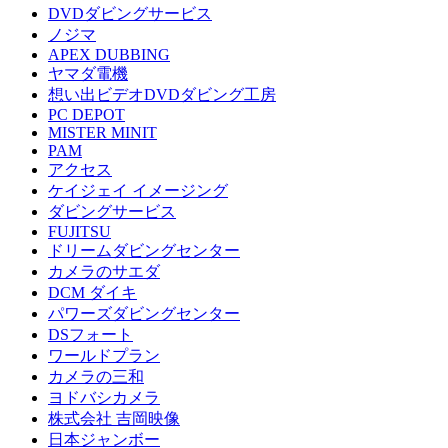
DVDダビングサービス
ノジマ
APEX DUBBING
ヤマダ電機
想い出ビデオDVDダビング工房
PC DEPOT
MISTER MINIT
PAM
アクセス
ケイジェイ イメージング
ダビングサービス
FUJITSU
ドリームダビングセンター
カメラのサエダ
DCM ダイキ
パワーズダビングセンター
DSフォート
ワールドプラン
カメラの三和
ヨドバシカメラ
株式会社 吉岡映像
日本ジャンボー