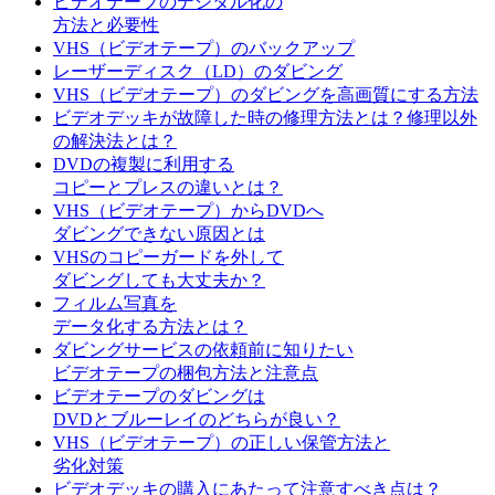
ビデオテープのデジタル化の
方法と必要性
VHS（ビデオテープ）のバックアップ
レーザーディスク（LD）のダビング
VHS（ビデオテープ）のダビングを高画質にする方法
ビデオデッキが故障した時の修理方法とは？修理以外
の解決法とは？
DVDの複製に利用する
コピーとプレスの違いとは？
VHS（ビデオテープ）からDVDへ
ダビングできない原因とは
VHSのコピーガードを外して
ダビングしても大丈夫か？
フィルム写真を
データ化する方法とは？
ダビングサービスの依頼前に知りたい
ビデオテープの梱包方法と注意点
ビデオテープのダビングは
DVDとブルーレイのどちらが良い？
VHS（ビデオテープ）の正しい保管方法と
劣化対策
ビデオデッキの購入にあたって注意すべき点は？