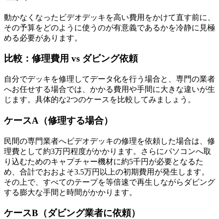
動かなくなったビデオデッキを高い費用をかけて直す前に
、
その予算をどのように使うのが有意義であるかを冷静に見極
める必要があります。
比較：修理費用 vs ダビング依頼
自分でデッキを修理してデータ化を行う場合と、専門の業者
へお任せする場合
では、かかる費用や手間に大きな違いが生
じます。具体的な2つのケースを比較してみましょう。
ケースA（修理する場合）
民間の専門業者へビデオデッキの修理を依頼した場合は
、修
理費として約3万円程度がかかります。さらにパソコンへ取
り込むためのキャプチャー機材に約5千円が必要となるた
め、合計でおおよそ3.5万円以上の初期費用が発生します。
その上で、すべてのテープを等倍速で再生しながらダビング
する膨大な手間と時間がかかります。
ケースB（ダビング業者に依頼）