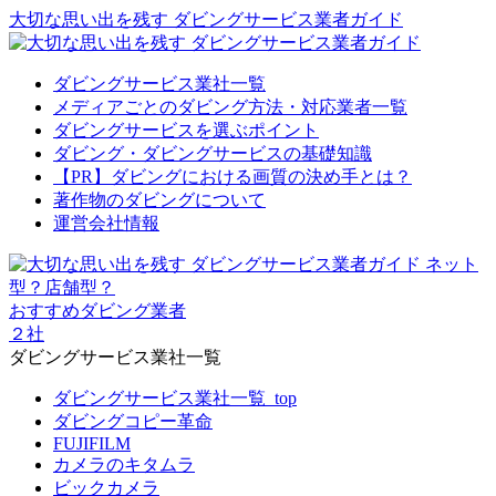
大切な思い出を残す ダビングサービス業者ガイド
ダビングサービス業社一覧
メディアごとのダビング方法・対応業者一覧
ダビングサービスを選ぶポイント
ダビング・ダビングサービスの基礎知識
【PR】ダビングにおける画質の決め手とは？
著作物のダビングについて
運営会社情報
ネット
型？店舗型？
おすすめダビング業者
２社
ダビングサービス業社一覧
ダビングサービス業社一覧_top
ダビングコピー革命
FUJIFILM
カメラのキタムラ
ビックカメラ