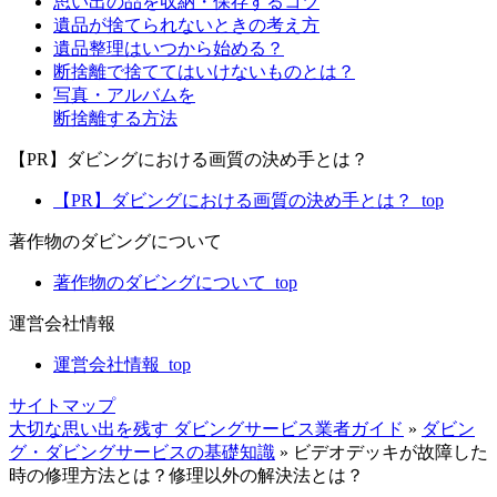
思い出の品を収納・保存するコツ
遺品が捨てられないときの考え方
遺品整理はいつから始める？
断捨離で捨ててはいけないものとは？
写真・アルバムを
断捨離する方法
【PR】ダビングにおける画質の決め手とは？
【PR】ダビングにおける画質の決め手とは？_top
著作物のダビングについて
著作物のダビングについて_top
運営会社情報
運営会社情報_top
サイトマップ
大切な思い出を残す ダビングサービス業者ガイド
»
ダビン
グ・ダビングサービスの基礎知識
»
ビデオデッキが故障した
時の修理方法とは？修理以外の解決法とは？