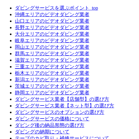
ダビングサービスを選ぶポイント_top
沖縄エリアのビデオダビング業者
山口エリアのビデオダビング業者
長野エリアのビデオダビング業者
大分エリアのビデオダビング業者
岐阜エリアのビデオダビング業者
岡山エリアのビデオダビング業者
群馬エリアのビデオダビング業者
滋賀エリアのビデオダビング業者
三重エリアのビデオダビング業者
栃木エリアのビデオダビング業者
新潟エリアのビデオダビング業者
茨城エリアのビデオダビング業者
静岡エリアのビデオダビング業者
ダビングサービス業者【店舗型】の選び方
ダビングサービス業者【ネット型】の選び方
ダビングサービスのオプションの選び方
ダビングサービスの価格について
ダビング後の納品形態の選び方
ダビングの納期について
テープのカビ取り・補修サービスについて