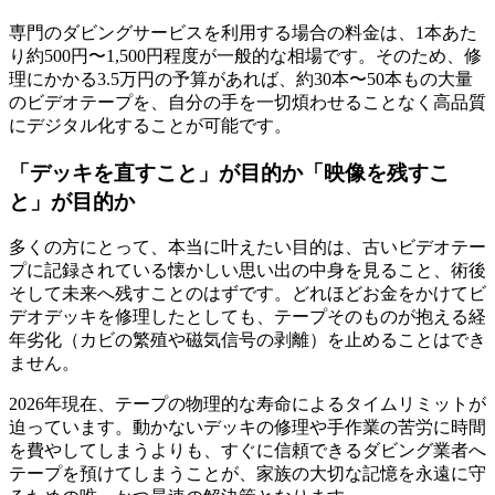
専門のダビングサービスを利用する場合の料金は
、1本あた
り約500円〜1,500円程度が一般的な相場です。そのため、修
理にかかる3.5万円の予算があれば、約30本〜50本もの大量
のビデオテープを、自分の手を一切煩わせることなく高品質
にデジタル化することが可能です。
「デッキを直すこと」が目的か「映像を残すこ
と」が目的か
多くの方にとって、本当に叶えたい目的は
、古いビデオテー
プに記録されている懐かしい思い出の中身を見ること、術後
そして未来へ残すことのはずです。どれほどお金をかけてビ
デオデッキを修理したとしても、テープそのものが抱える経
年劣化（カビの繁殖や磁気信号の剥離）を止めることはでき
ません。
2026年現在、テープの物理的な寿命によるタイムリミットが
迫っています。動かないデッキの修理や手作業の苦労に時間
を費やしてしまうよりも、すぐに信頼できるダビング業者へ
テープを預けてしまうことが、家族の大切な記憶を永遠に守