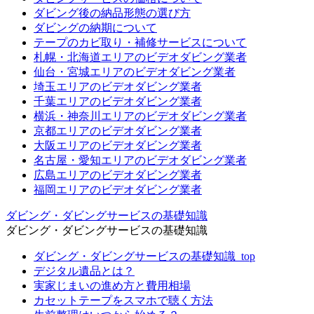
ダビング後の納品形態の選び方
ダビングの納期について
テープのカビ取り・補修サービスについて
札幌・北海道エリアのビデオダビング業者
仙台・宮城エリアのビデオダビング業者
埼玉エリアのビデオダビング業者
千葉エリアのビデオダビング業者
横浜・神奈川エリアのビデオダビング業者
京都エリアのビデオダビング業者
大阪エリアのビデオダビング業者
名古屋・愛知エリアのビデオダビング業者
広島エリアのビデオダビング業者
福岡エリアのビデオダビング業者
ダビング・ダビングサービスの基礎知識
ダビング・ダビングサービスの基礎知識
ダビング・ダビングサービスの基礎知識_top
デジタル遺品とは？
実家じまいの進め方と費用相場
カセットテープをスマホで聴く方法