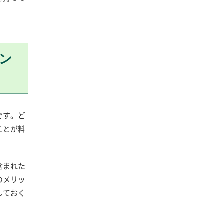
ン
です。ど
ことが料
含まれた
のメリッ
しておく