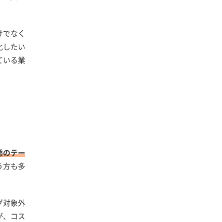
けでなく
化したい
ている業
態のテー
う方も多
グ対象外
が、コス