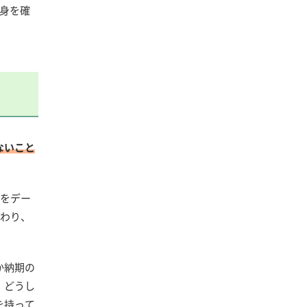
身を確
ないこと
。
プをデー
加わり、
か納期の
、どうし
を持って