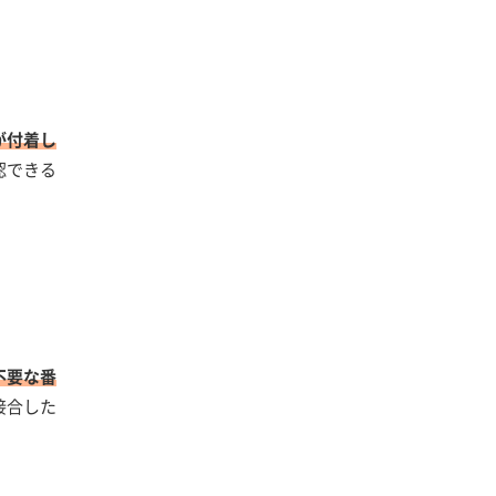
が付着し
認できる
不要な番
接合した